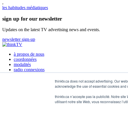
,
les habitudes médiatiques
sign up for our newsletter
Updates on the latest TV advertising news and events.
newsletter sign-up
à propos de nous
coordonnées
modalités
radio connexions
thinktv.ca does not accept advertising. Our web
acknowledge the use of essential cookies and c
Twitter
LinkedIn
thinktv.ca n’accepte pas la publicité. Notre sit
utilisant notre site Web, vous reconnaissez l’uti
© 2026 thinkTV
Back to top