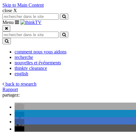
Skip to Main Content
close X
Search for:
Search
Toggle navigation
Menu
Search for:
Search
Toggle Dropdown
comment nous vous aidons
recherche
nouvelles et événements
thinktv clearance
english
back to research
Rapport
partagez: