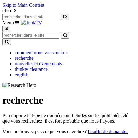
Skip to Main Content
close X
Search for:
Search
Toggle navigation
Menu
Search for:
Search
Toggle Dropdown
comment nous vous aidons
recherche
nouvelles et événements
thinktv clearance
english
recherche
Peu importe le type de données ou d’études sur les publicités télé
que vous recherchez, il est fort probable que nous l’ayons.
Vous ne trouvez pas ce que vous cherchez?
Il suffit de demander