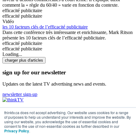
comment la « règle du 60/40 » varie en fonction du contexte.
efficacité publicitaire
efficacité publicitaire
Vidéo
les 10 facteurs clés de l’efficacité publicitaire
Dans cette conférence très intéressante et enrichissante, Mark Ritson
présente les 10 facteurs clés de l’efficacité publicitaire.
efficacité publicitaire
efficacité publicitaire
Loading...
charger plus d'articles
sign up for our newsletter
Updates on the latest TV advertising news and events.
newsletter sign-up
à propos de nous
thinktv.ca does not accept advertising. Our website uses cookies for a range
coordonnées
of purposes to help us understand your interests and improve the website. By
modalités
using our website, you acknowledge the use of essential cookies and
consent to the use of non-essential cookies as further described in our
radio connexions
Privacy Policy
.